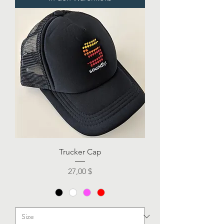
Trucker Cap
Preis
27,00 $