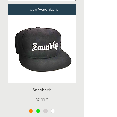
In den Warenkorb
Snapback
Preis
37,00 $