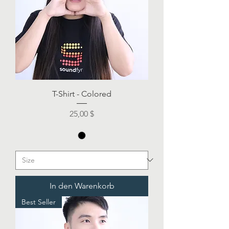
T-Shirt - Colored
Preis
25,00 $
In den Warenkorb
Best Seller