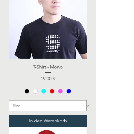
T-Shirt - Mono
Preis
19,00 $
In den Warenkorb